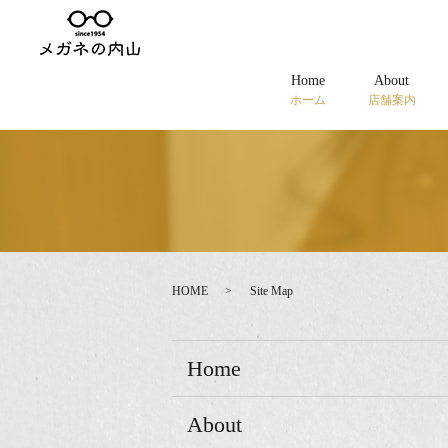
Home
About
ホーム
店舗案内
HOME
Site Map
Home
About