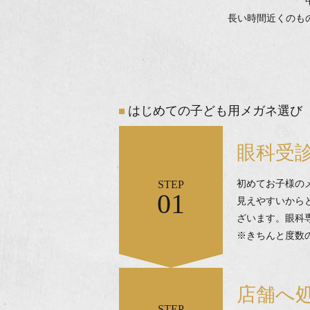
長い時間近くのも
はじめての子ども用メガネ選び
眼科受
STEP
初めてお子様の
01
見えやすいから
ざいます。眼科
※きちんと度数
店舗へ
STEP