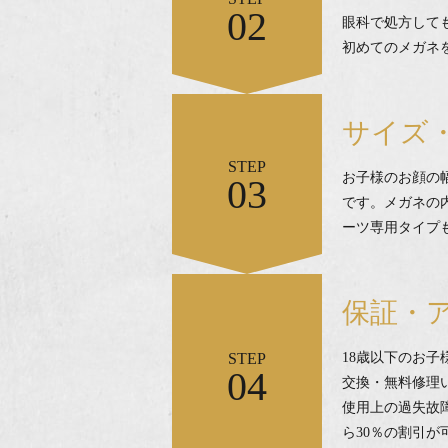
02
眼科で処方して
初めてのメガネ
サイズ
STEP
お子様のお顔の
03
です。メガネの
ーツ専用タイプ
保証・
STEP
18歳以下のお
04
交換・無料修理
使用上の過失故
ら30％の割引が